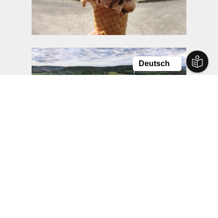
Details
Das ehemalige Lustschloss
der Herzöge von Sachsen-
Schloss Landsberg
Meiningen thront auch heute
noch majestätisch über der
Region.
Details