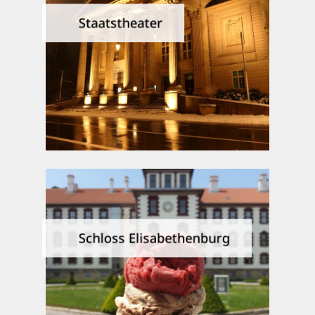
Staatstheater sind untrennbar
Staatstheater
miteinander verbunden.
Genießen Sie die weltweit
bekannte Meininger
Theaterkultur.
Details
Tauchen Sie ab in die
Geschichte des
Schloss Elisabethenburg
Herrscherhauses Sachsen-
Meiningen und besuchen Sie
das Museum im Schloss und
das herrschaftliche Turmcafé.