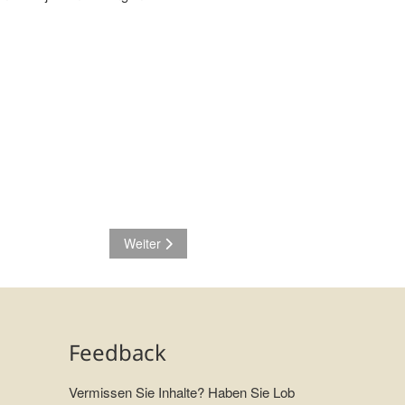
Nächster Beitrag: Forschen & Lesen: Bibliothek 
Weiter
Feedback
Vermissen Sie Inhalte? Haben Sie Lob