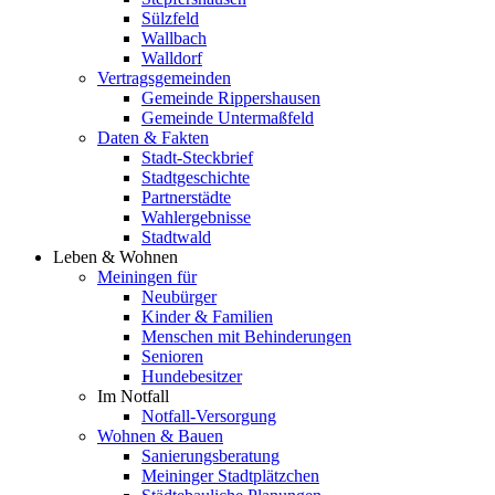
Sülzfeld
Wallbach
Walldorf
Vertragsgemeinden
Gemeinde Rippershausen
Gemeinde Untermaßfeld
Daten & Fakten
Stadt-Steckbrief
Stadtgeschichte
Partnerstädte
Wahlergebnisse
Stadtwald
Leben & Wohnen
Meiningen für
Neubürger
Kinder & Familien
Menschen mit Behinderungen
Senioren
Hundebesitzer
Im Notfall
Notfall-Versorgung
Wohnen & Bauen
Sanierungsberatung
Meininger Stadtplätzchen