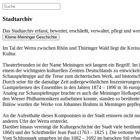
Stadtarchiv
Das Stadtarchiv erfasst, bewertet, erschließt, verwaltet, pflegt und we
Kleine Meininger Geschichte
Im Tal der Werra zwischen Rhön und Thüringer Wald liegt die Kreis
Kultur.
Theaterfreunden ist der Name Meiningen seit langem ein Begriff. Im le
einem der wichtigsten kulturellen Zentren Deutschlands zu entwickeln.
Schauspieltruppe auf die Treue zum dichterischen Werk, auf historisc
Durch seine für die damalige Zeit außergewöhnlichen Inszenierungen
Gastspielreisen des Ensembles in den Jahren 1874 – 1890 in 36 europ
Analog zur Schauspieltruppe brachte es auch die Meininger Hofkapelle
den Wiener Philharmonikern aufnehmen konnte, standen so berühmte
Bülow wurden die Werke von Johannes Brahms in Meiningen gepflegt
An die Aufenthalte dieses Komponisten in der Stadt erinnern nicht
anderen Ufer der Werra erstreckt.
Darüber hinaus vereinigt die Kulturgeschichte der Stadt viele berüh
1860) und der Schriftsteller Jean Paul (1763 – 1825 ). Die vertont
Vom Schlosspark umgeben ist das 1682 – 1692 im barocken Stil erbaut