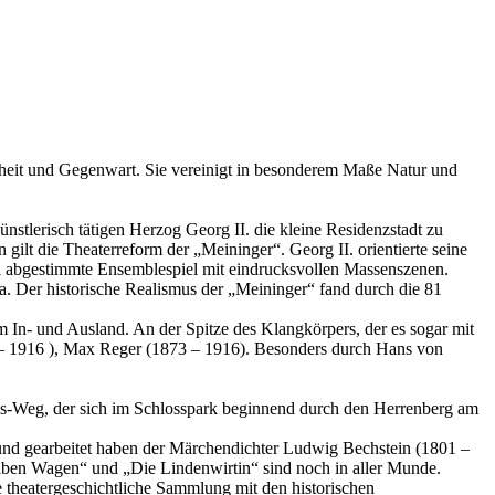
nheit und Gegenwart. Sie vereinigt in besonderem Maße Natur und
ünstlerisch tätigen Herzog Georg II. die kleine Residenzstadt zu
gilt die Theaterreform der „Meininger“. Georg II. orientierte seine
tail abgestimmte Ensemblespiel mit eindrucksvollen Massenszenen.
. Der historische Realismus der „Meininger“ fand durch die 81
m In- und Ausland. An der Spitze des Klangkörpers, der es sogar mit
 – 1916 ), Max Reger (1873 – 1916). Besonders durch Hans von
ms-Weg, der sich im Schlosspark beginnend durch den Herrenberg am
t und gearbeitet haben der Märchendichter Ludwig Bechstein (1801 –
elben Wagen“ und „Die Lindenwirtin“ sind noch in aller Munde.
 theatergeschichtliche Sammlung mit den historischen