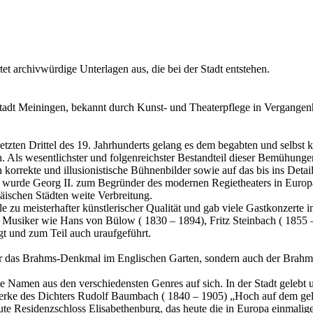
rtet archivwürdige Unterlagen aus, die bei der Stadt entstehen.
stadt Meiningen, bekannt durch Kunst- und Theaterpflege in Vergange
tzten Drittel des 19. Jahrhunderts gelang es dem begabten und selbst k
 Als wesentlichster und folgenreichster Bestandteil dieser Bemühungen 
h korrekte und illusionistische Bühnenbilder sowie auf das bis ins De
 wurde Georg II. zum Begründer des modernen Regietheaters in Europa
äischen Städten weite Verbreitung.
 zu meisterhafter künstlerischer Qualität und gab viele Gastkonzerte i
 Musiker wie Hans von Bülow ( 1830 – 1894), Fritz Steinbach ( 1855
 und zum Teil auch uraufgeführt.
 nur das Brahms-Denkmal im Englischen Garten, sondern auch der Brah
mte Namen aus den verschiedensten Genres auf sich. In der Stadt geleb
e Werke des Dichters Rudolf Baumbach ( 1840 – 1905) „Hoch auf dem g
e Residenzschloss Elisabethenburg, das heute die in Europa einmalige