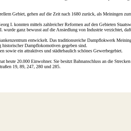
rellem Gebiet, gehen auf die Zeit nach 1680 zurück, als Meiningen zum
org I. konnten mittels zahlreicher Reformen auf den Gebieten Staats
. wurde ganz bewusst auf die Ansiedlung von Industrie verzichtet, daf
ankenzentrum entwickelt. Das traditionsreiche Dampflokwerk Meininge
g historischer Dampflokomotiven gegeben sind.
n sowie ein attraktives und städtebaulich schönes Gewerbegebiet.
hat heute 20.000 Einwohner. Sie besitzt Bahnanschluss an die Strecken
raßen 19, 89, 247, 280 und 285.