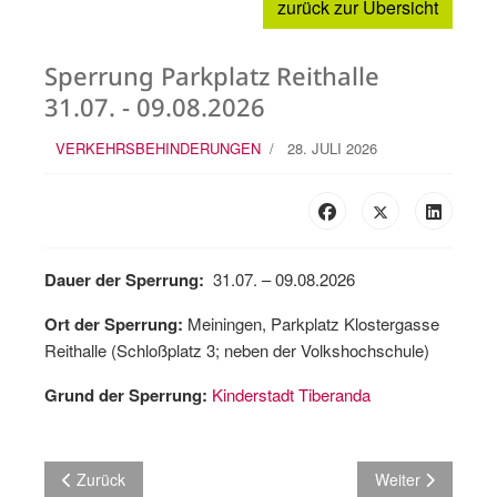
zurück zur Übersicht
Sperrung Parkplatz Reithalle
31.07. - 09.08.2026
VERKEHRSBEHINDERUNGEN
28. JULI 2026
Dauer der Sperrung:
31.07. – 09.08.2026
Ort der Sperrung:
Meiningen, Parkplatz Klostergasse
Reithalle (Schloßplatz 3; neben der Volkshochschule)
Grund der Sperrung:
Kinderstadt Tiberanda
Vorheriger Beitrag: Vollsperrung in Richtung Sülzfeld
Nächster Beitrag
Zurück
Weiter