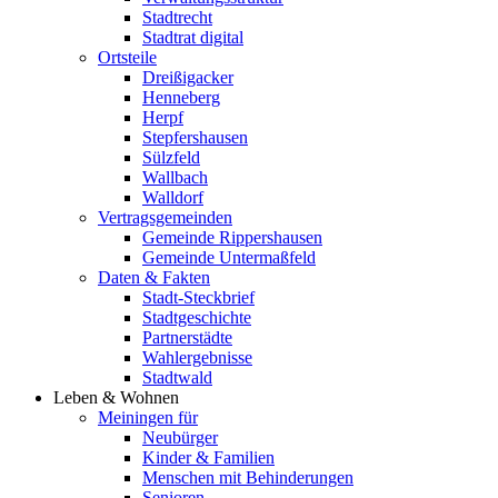
Stadtrecht
Stadtrat digital
Ortsteile
Dreißigacker
Henneberg
Herpf
Stepfershausen
Sülzfeld
Wallbach
Walldorf
Vertragsgemeinden
Gemeinde Rippershausen
Gemeinde Untermaßfeld
Daten & Fakten
Stadt-Steckbrief
Stadtgeschichte
Partnerstädte
Wahlergebnisse
Stadtwald
Leben & Wohnen
Meiningen für
Neubürger
Kinder & Familien
Menschen mit Behinderungen
Senioren