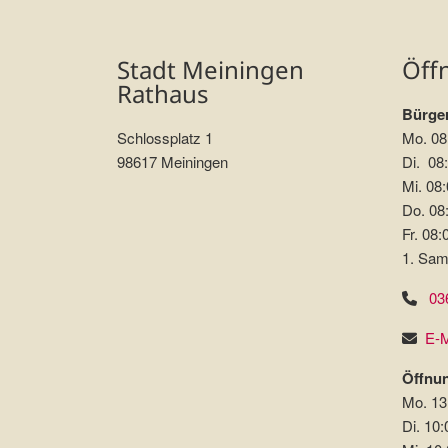
Stadt Meiningen
Öff
Rathaus
Bürger
Schlossplatz 1
Mo. 08
98617 Meiningen
Di. 08:
Mi. 08:
Do. 08:
Fr. 08:
1. Sam
03
E-M
Öffnun
Mo. 13
Di. 10: