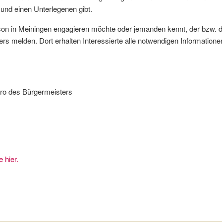
und einen Unterlegenen gibt.
on in Meiningen engagieren möchte oder jemanden kennt, der bzw. die
rs melden. Dort erhalten Interessierte alle notwendigen Information
üro des Bürgermeisters
e hier.
m für klimastabile Wälder – Meiningen und das Bergwaldprojekt