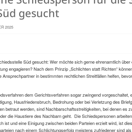
Süd gesucht
R 2025
hiedsstelle Süd gesucht: Wer möchte sich gerne ehrenamtlich über e
chtung engagieren? Nach dem Prinzip „Schlichten statt Richten“ könn
 Ansprechpartner in bestimmten rechtlichen Streitfällen helfen, bevor
edsverfahren dem Gerichtsverfahren sogar zwingend vorgeschaltet, e
igung, Hausfriedensbruch, Bedrohung oder bei Verletzung des Briefg
en betraut werden, sind Nachbarschaftsstreitigkeiten, bei denen es z
der die Haustiere des Nachbarn geht. Die Schiedspersonen arbeiten
h ist und eine Einigung zwischen beiden Parteien erzielt wird, ist di
arteien nach einem Schlichtungserfolg meistens zufriedener sind als 