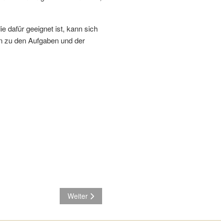
 dafür geeignet ist, kann sich
en zu den Aufgaben und der
Nächster Beitrag: Jugendherberge für Meiningen:
Weiter