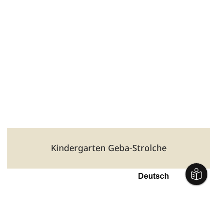
Träger: evangelisch-lutherische Kirchgemeinde Meiningen
Synagogenweg 2, 98617 Meiningen
🕑 06:00 Uhr bis 17:00 Uhr
03693 812690
kinderhaus.regenbogen.meiningen@ekmd.de
kinderhaus-regenbogen.de
Kindergarten Geba-Strolche
Ortsteil Stepfershausen
Träger: DRK Meiningen
Stepfershäuser Hauptstraße 8, 98617 Meiningen