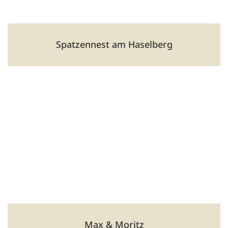
Spatzennest am Haselberg
Sülzfeld
Träger: DRK Meiningen
Weiherweg 15, 98617 Meiningen
🕑 06:30 Uhr bis 16:30 Uhr
036945 57405
kitasuelzfeld@drk-meiningen.de
kita-sülzfeld
Max & Moritz