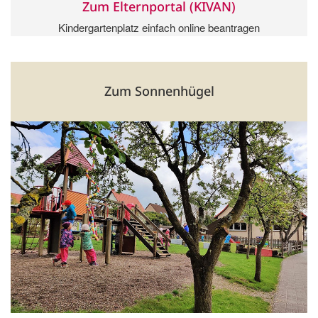
Zum Elternportal (KIVAN)
Kindergartenplatz einfach online beantragen
Zum Sonnenhügel
Ortsteil Dreißigacker
Träger: Stadt Meiningen
Sommerleite 5, 98617 Meiningen
🕑 06:30 Uhr bis 17:00 Uhr
03693 974161
zumsonnenhuegel@kita.meiningen.de
mehr Informationen