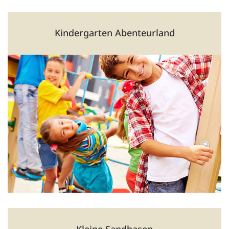
Kindergarten Abenteurland
westlich am Stadtrand, Richtung Walldorf
Träger: Lebenshilfe Schweinfurt e. V.
Landsberger Straße 81, 98617 Meiningen
🕑 06:00 Uhr bis 16:45 Uhr
03693 502709
bernhard.bieber@lh-sw.de
lebenshilfe-schweinfurt.de
Kleine Sandhasen