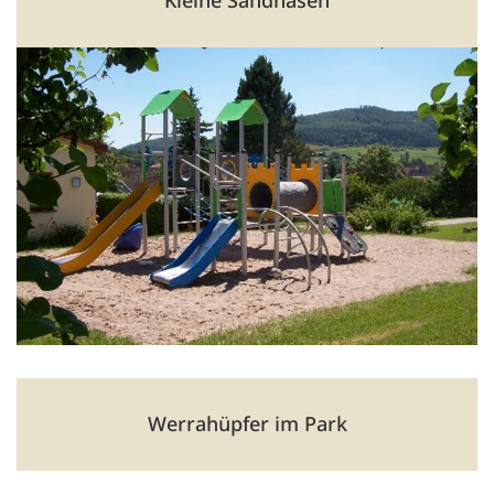
Ortsteil Walldorf
Stadt Meiningen
Träger:
Thomas-Müntzer-Straße 3, 98617 Meiningen
🕑 06:00 Uhr bis 17:00 Uhr
03693 801241
kleinesandhasen@kita.meiningen.de
mehr Informationen
Werrahüpfer im Park