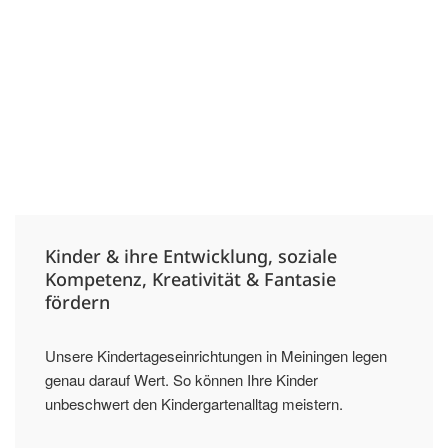
98617 Meiningen
🕑 06:30 Uhr bis 16:30 Uhr
036945 57203
zwergenland@kita.meiningen.de
mehr Informationen
Kinder & ihre Entwicklung, soziale
Kompetenz, Kreativität & Fantasie
fördern
Unsere Kindertageseinrichtungen in Meiningen legen
genau darauf Wert. So können Ihre Kinder
unbeschwert den Kindergartenalltag meistern.