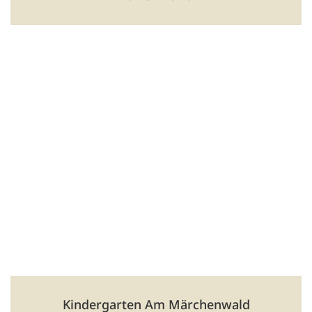
Nähe Grundschule „Ludwig-Bechstein“ und
Regelschule „Am Kiliansberg“
Träger: AWO Sozial- und Pflegedienst gGmbH Süd-West-
Thüringen
Am Haselbusch 22, 98617 Meiningen
🕑 06:00 Uhr bis 17:00 Uhr
03693 506436
lisa-marie.forster@awo-thueringen.de
kita-max-moritz
Kindergarten Am Märchenwald