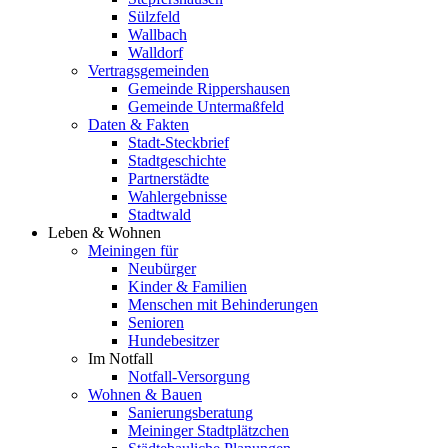
Sülzfeld
Wallbach
Walldorf
Vertragsgemeinden
Gemeinde Rippershausen
Gemeinde Untermaßfeld
Daten & Fakten
Stadt-Steckbrief
Stadtgeschichte
Partnerstädte
Wahlergebnisse
Stadtwald
Leben & Wohnen
Meiningen für
Neubürger
Kinder & Familien
Menschen mit Behinderungen
Senioren
Hundebesitzer
Im Notfall
Notfall-Versorgung
Wohnen & Bauen
Sanierungsberatung
Meininger Stadtplätzchen