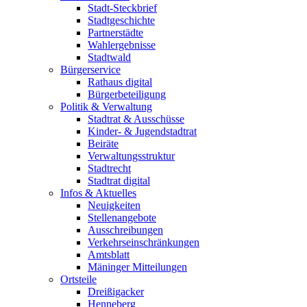
Stadt-Steckbrief
Stadtgeschichte
Partnerstädte
Wahlergebnisse
Stadtwald
Bürgerservice
Rathaus digital
Bürgerbeteiligung
Politik & Verwaltung
Stadtrat & Ausschüsse
Kinder- & Jugendstadtrat
Beiräte
Verwaltungsstruktur
Stadtrecht
Stadtrat digital
Infos & Aktuelles
Neuigkeiten
Stellenangebote
Ausschreibungen
Verkehrs­einschränkungen
Amtsblatt
Mäninger Mitteilungen
Ortsteile
Dreißigacker
Henneberg