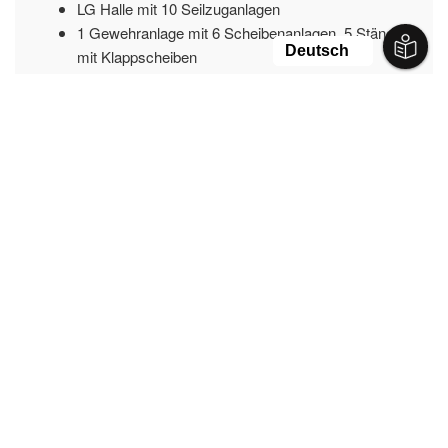
LG Halle mit 10 Seilzuganlagen
1 Gewehranlage mit 6 Scheibenanlagen, 5 Stände
mit Klappscheiben
1 Pistolenanlage mit 10 Bahnen 25,00 m
1 Bogenplatz in Bau
Nutzung: Trainingsbetrieb, Freizeit- und Individualsport
Öffnungszeiten:
In Absprache mit dem Betreiber
Standort:
Stiefelsgraben 1, 98617 Meiningen
Betreiber:
Schützengesellschaft Meiningen e.V.
Kontakt
Stiefelsgraben 1, 98617 Meiningen