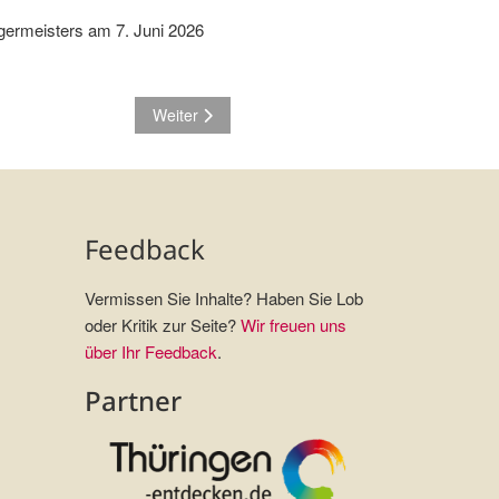
ermeisters am 7. Juni 2026
Nächster Beitrag: Amtsblatt 08/2026 veröffentlich
Weiter
Feedback
Vermissen Sie Inhalte? Haben Sie Lob
oder Kritik zur Seite?
Wir freuen uns
über Ihr Feedback
.
Partner