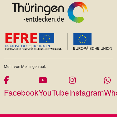
Mehr von Meiningen auf:
Facebook
YouTube
Instagram
Wh