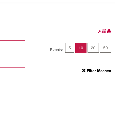
5
10
20
50
Events:
Filter löschen