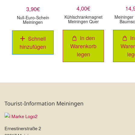
4
,00
€
14
,
3
,90
€
Kühlschrankmagnet
Meininger 
Null-Euro-Schein
Meiningen Quer
Baumsc
Meiningen
In den
I
Schnell
Warenkorb
Ware
hinzufügen
legen
leg
Tourist-Information Meiningen
Ernestinerstraße 2