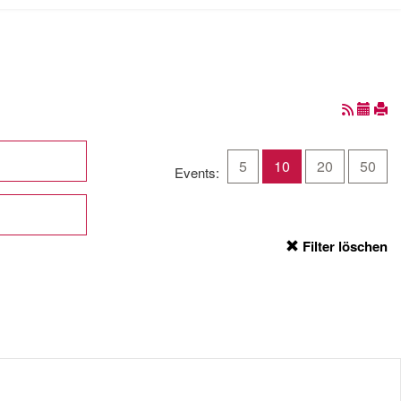
5
10
20
50
Events:
Filter löschen