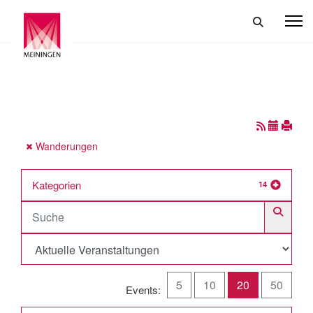
Wanderungen
Kategorien
14
5
10
20
50
Events: