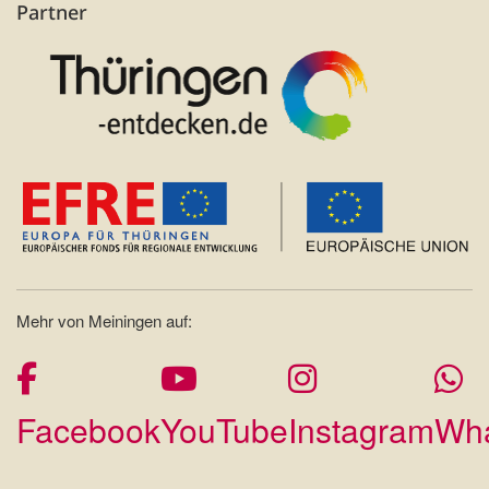
Partner
Mehr von Meiningen auf:
Facebook
YouTube
Instagram
Wh