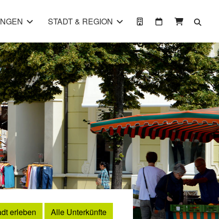
UNGEN
STADT & REGION
adt erleben
Alle Unterkünfte