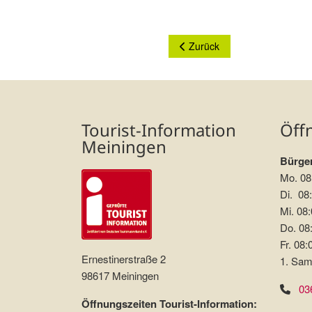
Vorheriger Beitrag: Ferienwo
Zurück
Tourist-Information
Öff
Meiningen
Bürger
Mo. 08
Di. 08:
Mi. 08:
Do. 08:
Fr. 08:
Ernestinerstraße 2
1. Sam
98617 Meiningen
03
Öffnungszeiten Tourist-Information: