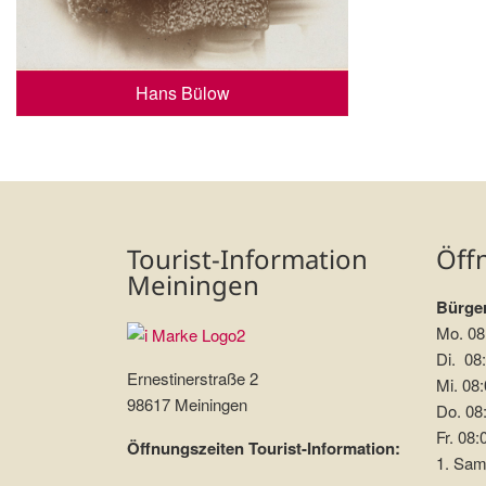
Hans Bülow
Tourist-Information
Öff
Meiningen
Bürger
Mo. 08
Di. 08:
Ernestinerstraße 2
Mi. 08:
98617 Meiningen
Do. 08:
Fr. 08:
Öffnungszeiten Tourist-Information:
1. Sam