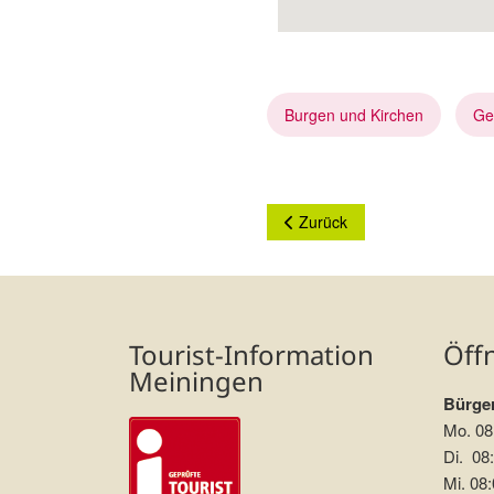
Burgen und Kirchen
Ge
Vorheriger Beitrag: Fränkisc
Zurück
Tourist-Information
Öff
Meiningen
Bürger
Mo. 08
Di. 08:
Mi. 08: