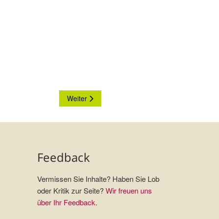
Nächster Beitrag: Waffen- und Fahrzeugmuseum
Weiter
Feedback
Vermissen Sie Inhalte? Haben Sie Lob
oder Kritik zur Seite?
Wir freuen uns
über Ihr Feedback
.