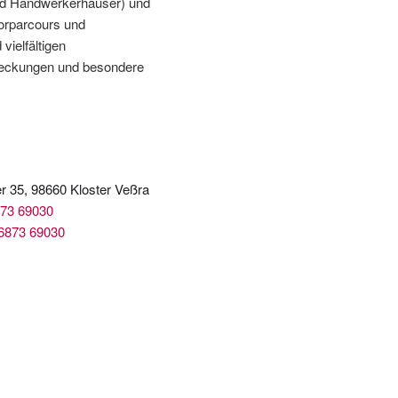
nd Handwerkerhäuser) und
torparcours und
vielfältigen
tdeckungen und besondere
r 35, 98660 Kloster Veßra
73 69030
6873 69030