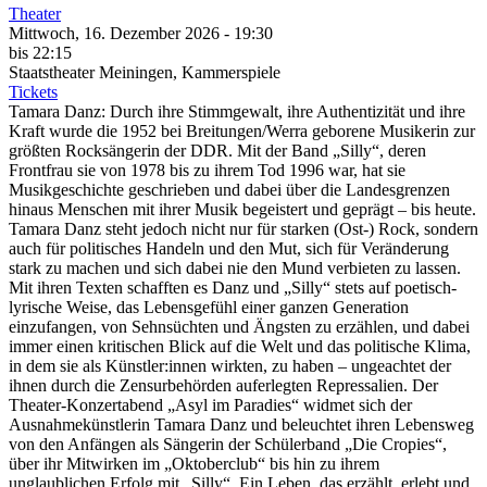
Theater
Mittwoch, 16. Dezember 2026 - 19:30
bis 22:15
Staatstheater Meiningen, Kammerspiele
Tickets
Tamara Danz: Durch ihre Stimmgewalt, ihre Authentizität und ihre
Kraft wurde die 1952 bei Breitungen/Werra geborene Musikerin zur
größten Rocksängerin der DDR. Mit der Band „Silly“, deren
Frontfrau sie von 1978 bis zu ihrem Tod 1996 war, hat sie
Musikgeschichte geschrieben und dabei über die Landesgrenzen
hinaus Menschen mit ihrer Musik begeistert und geprägt – bis heute.
Tamara Danz steht jedoch nicht nur für starken (Ost-) Rock, sondern
auch für politisches Handeln und den Mut, sich für Veränderung
stark zu machen und sich dabei nie den Mund verbieten zu lassen.
Mit ihren Texten schafften es Danz und „Silly“ stets auf poetisch-
lyrische Weise, das Lebensgefühl einer ganzen Generation
einzufangen, von Sehnsüchten und Ängsten zu erzählen, und dabei
immer einen kritischen Blick auf die Welt und das politische Klima,
in dem sie als Künstler:innen wirkten, zu haben – ungeachtet der
ihnen durch die Zensurbehörden auferlegten Repressalien. Der
Theater-Konzertabend „Asyl im Paradies“ widmet sich der
Ausnahmekünstlerin Tamara Danz und beleuchtet ihren Lebensweg
von den Anfängen als Sängerin der Schülerband „Die Cropies“,
über ihr Mitwirken im „Oktoberclub“ bis hin zu ihrem
unglaublichen Erfolg mit „Silly“. Ein Leben, das erzählt, erlebt und