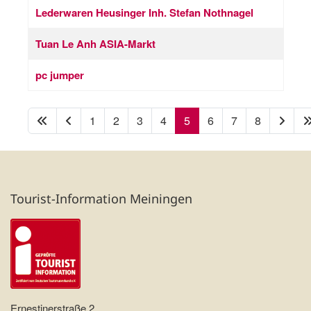
Lederwaren Heusinger Inh. Stefan Nothnagel
Tuan Le Anh ASIA-Markt
pc jumper
1
2
3
4
5
6
7
8
Seite 5 von 8
Tourist-Information Meiningen
Ernestinerstraße 2