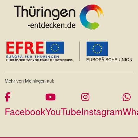
Mehr von Meiningen auf:
Facebook
YouTube
Instagram
Wh