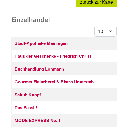
zurück zur Karte
Einzelhandel
Anzeige #
Beiträge
Titel
Stadt-Apotheke Meiningen
Haus der Geschenke - Friedrich Christ
Buchhandlung Lohmann
Gourmet Fleischerei & Bistro Unterstab
Schuh Knopf
Das Passt !
MODE EXPRESS No. 1