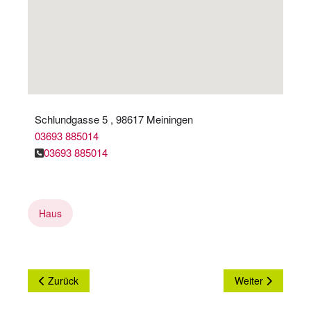
Schlundgasse 5 , 98617 Meiningen
03693 885014
03693 885014
Haus
Vorheriger Beitrag: Bittdorf & Wachs GbR Hemdenstudio
Nächster Beitra
Zurück
Weiter