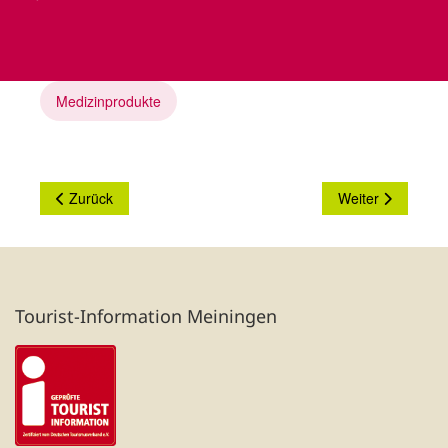
fa-
fa-
fa-
facebook
instagram
globe
Medizinprodukte
Vorheriger Beitrag: Geyer Aktiv
Nächster Beitrag
Zurück
Weiter
Tourist-Information Meiningen