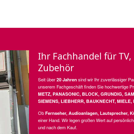
Ihr Fachhandel für TV,
Zubehör
Seit über
20 Jahren
sind wir Ihr zuverlässiger Pa
unserem Fachgeschäft finden Sie hochwertige P
METZ, PANASONIC, BLOCK, GRUNDIG, SA
SIEMENS, LIEBHERR, BAUKNECHT, MIELE,
Ob
Fernseher, Audioanlagen, Lautsprecher, K
einer Hand. Wir legen großen Wert auf persönlic
und nach dem Kauf.