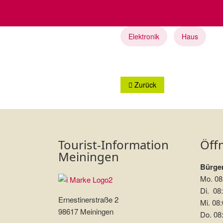
Elektronik
Haus
Vorheriger Beitrag: Fleischere
Zurück
Tourist-Information
Öff
Meiningen
Bürger
Mo. 08
Di. 08:
Ernestinerstraße 2
Mi. 08:
98617 Meiningen
Do. 08: