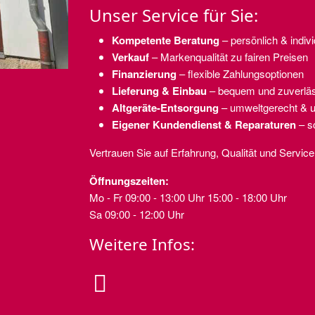
Unser Service für Sie:
Kompetente Beratung
– persönlich & indivi
Verkauf
– Markenqualität zu fairen Preisen
Finanzierung
– flexible Zahlungsoptionen
Lieferung & Einbau
– bequem und zuverläs
Altgeräte-Entsorgung
– umweltgerecht & u
Eigener Kundendienst & Reparaturen
– sc
Vertrauen Sie auf Erfahrung, Qualität und Servic
Öffnungszeiten:
Mo - Fr 09:00 - 13:00 Uhr 15:00 - 18:00 Uhr
Sa 09:00 - 12:00 Uhr
Weitere Infos:
fas
fa-
globe