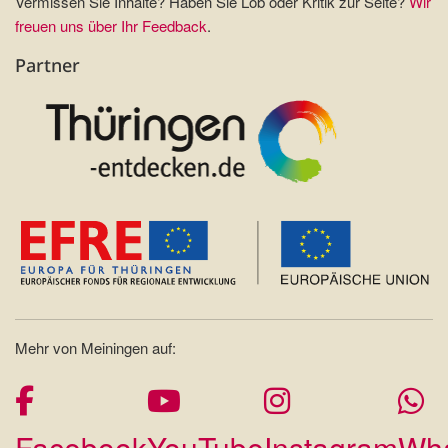
Vermissen Sie Inhalte? Haben Sie Lob oder Kritik zur Seite?
Wir
freuen uns über Ihr Feedback
.
Partner
Mehr von Meiningen auf:
Facebook
YouTube
Instagram
Wh