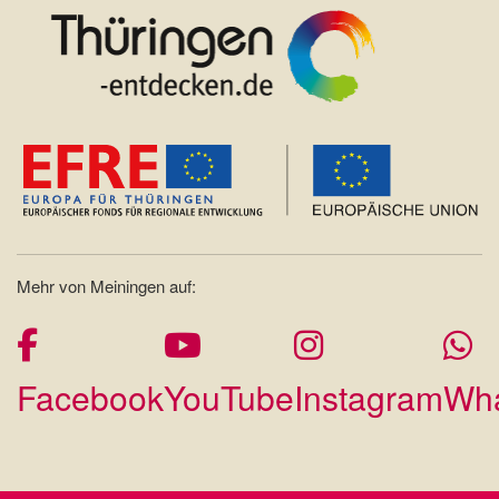
Mehr von Meiningen auf:
Facebook
YouTube
Instagram
Wh