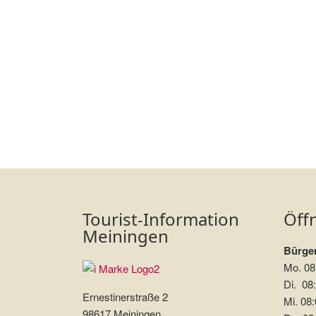
Tourist-Information
Öff
Meiningen
Bürger
Mo. 08
Di. 08:
Ernestinerstraße 2
Mi. 08:
98617 Meiningen