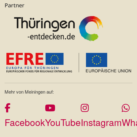
Partner
Mehr von Meiningen auf:
Facebook
YouTube
Instagram
Wh