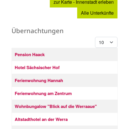
zur Karte - Innenstadt erleben
Alle Unterkünfte
Übernachtungen
Anzeige #
Beiträge
Titel
Pension Haack
Hotel Sächsischer Hof
Ferienwohnung Hannah
Ferienwohnung am Zentrum
Wohnbungalow "Blick auf die Werraaue"
Altstadthotel an der Werra