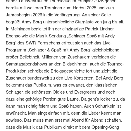
nahezu ausverkauften Tourblöcke im Frühjahr 2025 gehen
bereits mit weiteren Terminen zum Herbst 2025 und zum
Jahresbeginn 2026 in die Verlängerung. An seiner Seite
begrüßt Andy Borg unterschiedliche Stargäste von jung bis alt.
In Meiningen begleitet ihn der einzigartige Patrick Lindner.
Ebenso wie die Musik-Sendung „Schlager-Spaß mit Andy
Borg“ des SWR-Fernsehens erfreut sich auch das Live-
Programm „Schlager & Spaß mit Andy Borg“ gleichbleibend
großer Beliebtheit. Millionen von Zuschauern verfolgen die
Samstagabendshows an den Bildschirmen, auch die Tournee-
Produktion schreibt die Erfolgsgeschichte fort und zieht die
Zuschauer bundesweit zu den Live-Konzerten. Bei Andy Borg
bekommt das Publikum, was es erwartet, den klassischen
Schlager, die schönsten Oldies und Evergreens und noch
dazu eine gehörige Portion gute Laune. Da geht’s locker zu, da
kann man richtig feiern und Spaß haben. Auch Schunkeln ist
erwünscht. Man singt einfach mit, denn die Lieder kennt man
sowieso. Das muss man erst mal Abend für Abend schaffen,
dass die Musik das Publikum direkt mit dem Opening-Song