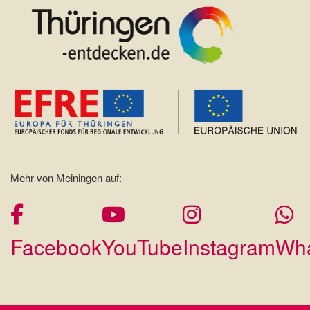
Mehr von Meiningen auf:
Facebook
YouTube
Instagram
Wh