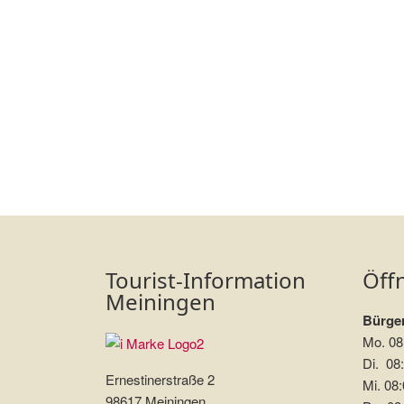
Tourist-Information
Öff
Meiningen
Bürger
Mo. 08
Di. 08:
Ernestinerstraße 2
Mi. 08:
98617 Meiningen