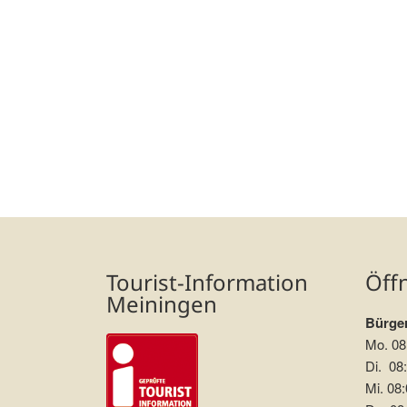
Tourist-Information
Öff
Meiningen
Bürger
Mo. 08
Di. 08:
Mi. 08: