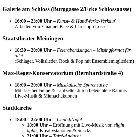
Galerie am Schloss (Burggasse 2/Ecke Schlossgasse)
16:00 – 23:00 Uhr
–
Kunst- & HandWerke-Verkauf
Arbeiten von Emanuel Klee & Christoph Lösser
Staatstheater Meiningen
18:30 – 20:00 Uhr
–
Feierabendsingen – Mitsingformat für
alle!
(Schlager, Volkslieder, Rock & Pop mit Ensemblemitgliedern)
Max-Reger-Konservatorium (Bernhardstraße 4)
18:00 – 20:00 Uhr
–
Musikalische Spurensuche
Mit Taschenlampe & Laufzettel durch beleuchtete Räume,
Live-Musik & Mitmachaktionen
Stadtkirche
18:00 – 22:00 Uhr
–
ChurchNight
18:00 Uhr
– Eröffnung mit Live-Musik von
slight
lights
, Kreativstationen & Snacks
21:00 Uhr
–
Taizé-Andacht