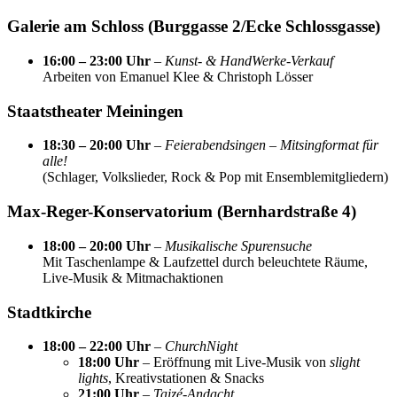
Galerie am Schloss (Burggasse 2/Ecke Schlossgasse)
16:00 – 23:00 Uhr
–
Kunst- & HandWerke-Verkauf
Arbeiten von Emanuel Klee & Christoph Lösser
Staatstheater Meiningen
18:30 – 20:00 Uhr
–
Feierabendsingen – Mitsingformat für
alle!
(Schlager, Volkslieder, Rock & Pop mit Ensemblemitgliedern)
Max-Reger-Konservatorium (Bernhardstraße 4)
18:00 – 20:00 Uhr
–
Musikalische Spurensuche
Mit Taschenlampe & Laufzettel durch beleuchtete Räume,
Live-Musik & Mitmachaktionen
Stadtkirche
18:00 – 22:00 Uhr
–
ChurchNight
18:00 Uhr
– Eröffnung mit Live-Musik von
slight
lights
, Kreativstationen & Snacks
21:00 Uhr
–
Taizé-Andacht